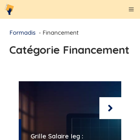
Aller
M
au
contenu
Formadis
Financement
Catégorie Financement
Grille Salaire Ieg :