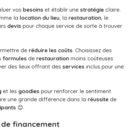
aluer vos
besoins
et établir une
stratégie
claire.
omme la
location du lieu
, la
restauration
, le
urs
devis
pour chaque service de sorte à trouver
ermettre de
réduire les coûts
. Choisissez des
s
formules
de
restauration
moins coûteuses
r des lieux offrant des
services
inclus pour une
g
et les
goodies
pour renforcer le sentiment
ire une grande différence dans la
réussite
de
cipants
😊.
s de financement