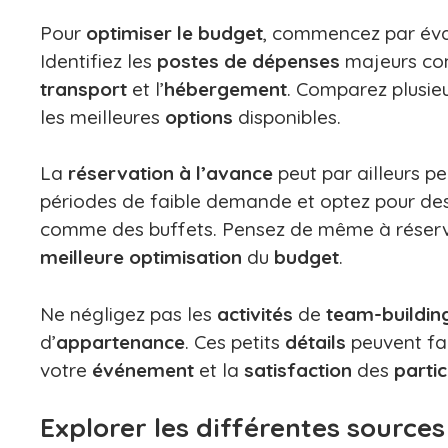
Pour
optimiser le budget
, commencez par év
Identifiez les
postes de dépenses
majeurs c
transport
et l’
hébergement
. Comparez plusie
les meilleures
options
disponibles.
La
réservation à l’avance
peut par ailleurs p
périodes de faible demande et optez pour de
comme des buffets. Pensez de même à réserve
meilleure optimisation
du
budget
.
Ne négligez pas les
activités
de
team-buildin
d’
appartenance
. Ces petits
détails
peuvent fa
votre
événement
et la
satisfaction
des
parti
Explorer les différentes source