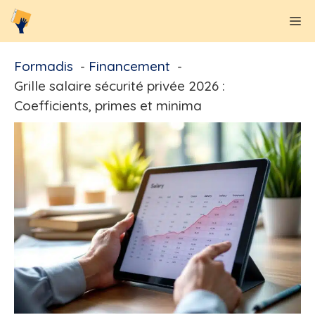
Aller
M
au
contenu
Formadis
Financement
Grille salaire sécurité privée 2026 :
Coefficients, primes et minima