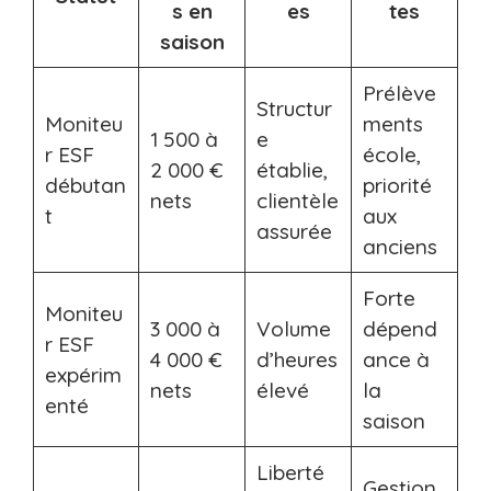
s en
es
tes
saison
Prélève
Structur
Moniteu
ments
1 500 à
e
r ESF
école,
2 000 €
établie,
débutan
priorité
nets
clientèle
t
aux
assurée
anciens
Forte
Moniteu
3 000 à
Volume
dépend
r ESF
4 000 €
d’heures
ance à
expérim
nets
élevé
la
enté
saison
Liberté
Gestion