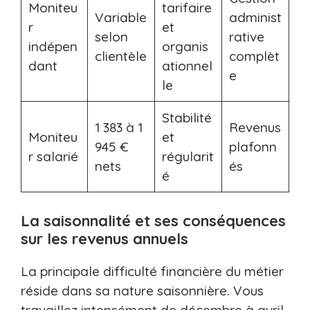
Moniteu
tarifaire
Variable
administ
r
et
selon
rative
indépen
organis
clientèle
complèt
dant
ationnel
e
le
Stabilité
1 383 à 1
Revenus
Moniteu
et
945 €
plafonn
r salarié
régularit
nets
és
é
La saisonnalité et ses conséquences
sur les revenus annuels
La principale difficulté financière du métier
réside dans sa nature saisonnière. Vous