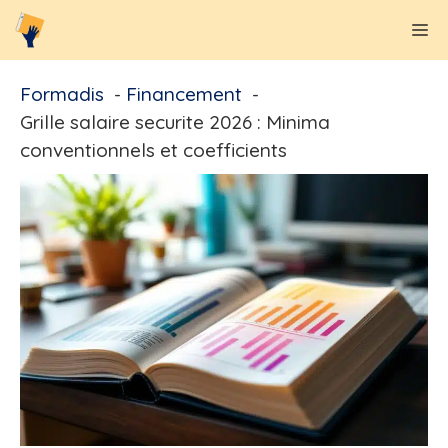
Aller
M
au
contenu
Formadis
Financement
Grille salaire securite 2026 : Minima
conventionnels et coefficients