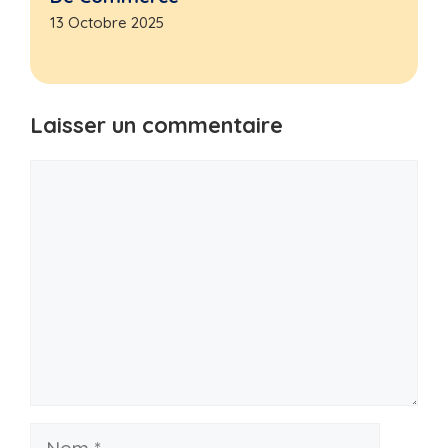
13 Octobre 2025
Laisser un commentaire
Commentaire
Nom