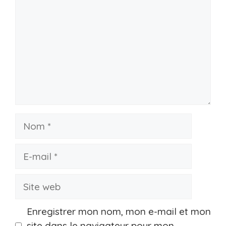
Nom
E-
mail
Site
web
Enregistrer mon nom, mon e-mail et mon
site dans le navigateur pour mon