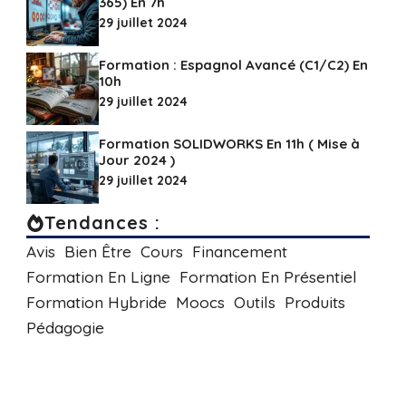
365) En 7h
29 juillet 2024
Formation : Espagnol Avancé (C1/C2) En
10h
29 juillet 2024
Formation SOLIDWORKS En 11h ( Mise à
Jour 2024 )
29 juillet 2024
Tendances :
Avis
Bien Être
Cours
Financement
Formation En Ligne
Formation En Présentiel
Formation Hybride
Moocs
Outils
Produits
Pédagogie