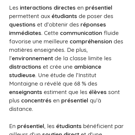
Les
interactions directes
en
présentiel
permettent aux
étudiants
de poser des
questions
et d’obtenir des
réponses
immédiates
. Cette
communication
fluide
favorise une meilleure
compréhension
des
matières enseignées. De plus,
l’
environnement
de la classe limite les
distractions
et crée une
ambiance
studieuse
. Une étude de l’Institut
Montaigne a révélé que 68 % des
enseignants
estiment que les
élèves
sont
plus
concentrés
en
présentiel
qu’à
distance.
En
présentiel
, les
étudiants
bénéficient par
ailleurs d’un
soutien direct
et d’une