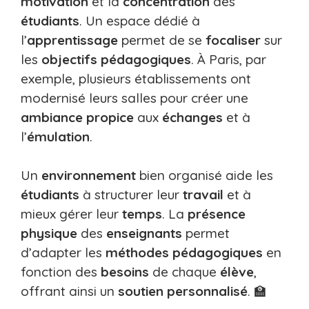
motivation
et la
concentration
des
étudiants
. Un espace dédié à
l’
apprentissage
permet de se
focaliser
sur
les
objectifs pédagogiques
. À Paris, par
exemple, plusieurs établissements ont
modernisé leurs salles pour créer une
ambiance propice
aux
échanges
et à
l’
émulation
.
Un
environnement
bien organisé aide les
étudiants
à structurer leur
travail
et à
mieux gérer leur
temps
. La
présence
physique
des
enseignants
permet
d’adapter les
méthodes pédagogiques
en
fonction des
besoins
de chaque
élève
,
offrant ainsi un
soutien personnalisé
. 🏫