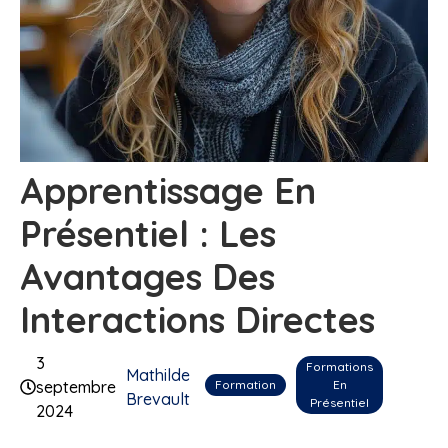
Apprentissage En
Présentiel : Les
Avantages Des
Interactions Directes
3
Formations
Mathilde
Formation
En
septembre
Brevault
Présentiel
2024