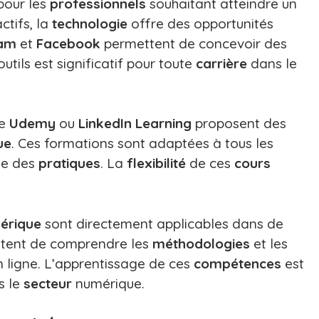
pour les
professionnels
souhaitant atteindre un
ctifs, la
technologie
offre des opportunités
ram
et
Facebook
permettent de concevoir des
tils est significatif pour toute
carrière
dans le
me
Udemy
ou
LinkedIn Learning
proposent des
ue
. Ces formations sont adaptées à tous les
ue des
pratiques
. La
flexibilité
de ces
cours
érique
sont directement applicables dans de
ettent de comprendre les
méthodologies
et les
en ligne. L’apprentissage de ces
compétences
est
s le
secteur
numérique.