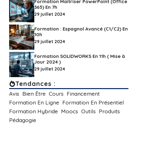
Formation Maîtriser PowerPoint (Office
365) En 7h
29 juillet 2024
Formation : Espagnol Avancé (C1/C2) En
10h
29 juillet 2024
Formation SOLIDWORKS En 11h ( Mise à
Jour 2024 )
29 juillet 2024
Tendances :
Avis
Bien Être
Cours
Financement
Formation En Ligne
Formation En Présentiel
Formation Hybride
Moocs
Outils
Produits
Pédagogie