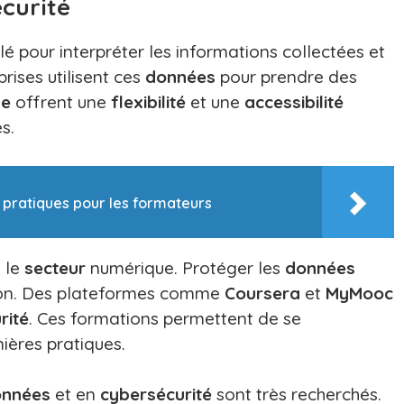
curité
 pour interpréter les informations collectées et
rises utilisent ces
données
pour prendre des
ne
offrent une
flexibilité
et une
accessibilité
s.
 pratiques pour les formateurs
s le
secteur
numérique. Protéger les
données
tion. Des plateformes comme
Coursera
et
MyMooc
rité
. Ces formations permettent de se
nières pratiques.
onnées
et en
cybersécurité
sont très recherchés.