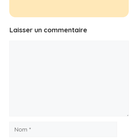
Laisser un commentaire
Commentaire
Nom